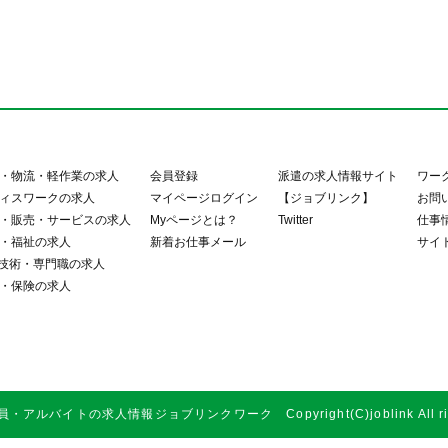
・物流・軽作業の求人
会員登録
派遣の求人情報サイト
ワー
ィスワークの求人
マイページログイン
【ジョブリンク】
お問
・販売・サービスの求人
Myページとは？
Twitter
仕事
・福祉の求人
新着お仕事メール
サイ
・技術・専門職の求人
・保険の求人
アルバイトの求人情報ジョブリンクワーク Copyright(C)joblink All right