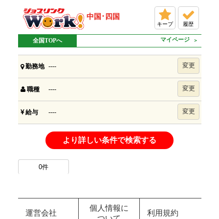
中国･四国
キープ
履歴
マイページ
全国TOPへ
変更
----
勤務地
変更
----
職種
変更
----
給与
より詳しい条件で検索する
0
件
個人情報に
運営会社
利用規約
ついて