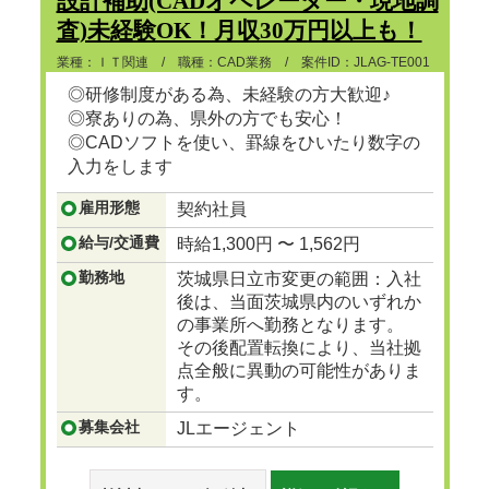
設計補助(CADオペレーター・現地調
査)未経験OK！月収30万円以上も！
業種：ＩＴ関連 / 職種：CAD業務 / 案件ID：JLAG-TE001
◎研修制度がある為、未経験の方大歓迎♪
◎寮ありの為、県外の方でも安心！
◎CADソフトを使い、罫線をひいたり数字の
入力をします
...つづきを見る
雇用形態
契約社員
給与/交通費
時給1,300円 〜 1,562円
勤務地
茨城県日立市変更の範囲：入社
後は、当面茨城県内のいずれか
の事業所へ勤務となります。
その後配置転換により、当社拠
点全般に異動の可能性がありま
す。
募集会社
JLエージェント