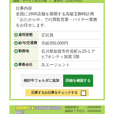
職種：サービス系その他 / 案件ID：JLAG-IF001
仕事内容
全国に1800店舗を展開する高級宝飾時計商
「おたからや」での買取営業・バイヤー業務
をお任せします。
雇用形態
正社員
...つづきを見る
給与/交通費
月給350,000円
勤務地
石川県加賀市作見町ル25-1 ア
ヒ?オシティ加賀 1階
募集会社
JLエージェント
検討中フォルダに追加
詳細を確認する
応募するお仕事をチェックする
情報更新日 ：2026/08/06
システムエンジニア
かんたん応募
掲載終了予定日：2026/09/05
(SE）