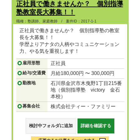
正社員で働きませんか？ 個別指導
塾教室長大募集！！
職種：塾講師、家庭教師 / 案件ID：2017-1-1
正社員で働きませんか？ 個別指導塾の教室
長を大募集！！
学歴よりアナタの人柄やコミュニケーション
力、やる気を重視します！
雇用形態
正社員
...つづきを見る
給与/交通費
月給180,000円 〜 300,000円
勤務地
石川県金沢市木曳野1丁目215番
地（個別指導塾 victory 金石
本校）
募集会社
株式会社ティー・ファミリー
検討中フォルダに追加
詳細を確認する