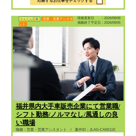
応募するお仕事をチェックする
情報更新日 ：2026/08/06
営業・営業アシスタ
かんたん応募
掲載終了予定日：2026/09/05
ント
福井県内大手車販売企業にて営業職/
シフト勤務/ノルマなし/風通しの良
い職場
職種：営業・営業アシスタント / 案件ID：JLAG-CA0011E