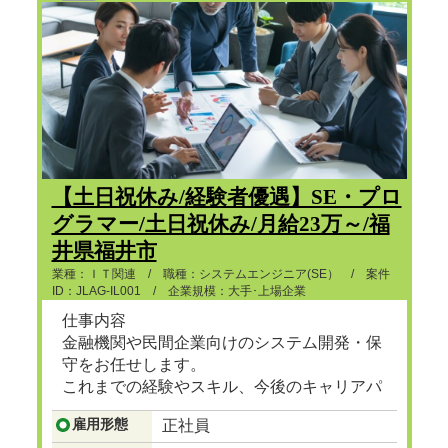
【土日祝休み/経験者優遇】SE・プロ
グラマー/土日祝休み/月給23万～/福
井県福井市
業種：ＩＴ関連 / 職種：システムエンジニア(SE） / 案件
ID：JLAG-IL001 / 企業規模：大手･上場企業
仕事内容
金融機関や民間企業向けのシステム開発・保
守をお任せします。
これまでの経験やスキル、今後のキャリアパ
スを考慮し、最適なプロジェクトへ配属いた
雇用形態
正社員
します。