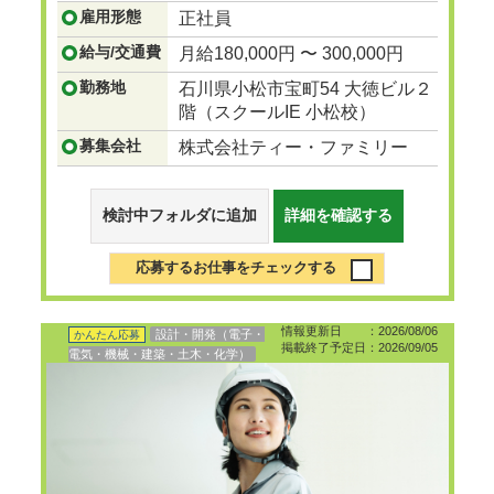
雇用形態
正社員
...つづきを見る
給与/交通費
月給180,000円 〜 300,000円
勤務地
石川県小松市宝町54 大徳ビル２
階（スクールIE 小松校）
募集会社
株式会社ティー・ファミリー
検討中フォルダに追加
詳細を確認する
応募するお仕事をチェックする
情報更新日 ：2026/08/06
設計・開発（電子・
かんたん応募
掲載終了予定日：2026/09/05
電気・機械・建築・土木・化学）