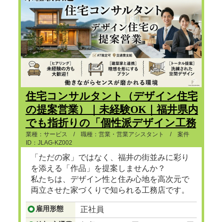
住宅コンサルタント（デザイン住宅
の提案営業）｜未経験OK｜福井県内
でも指折りの「個性派デザイン工務
店」
業種：サービス / 職種：営業・営業アシスタント / 案件
ID：JLAG-KZ002
「ただの家」ではなく、福井の街並みに彩り
を添える「作品」を提案しませんか？
私たちは、デザイン性と住み心地を高次元で
両立させた家づくりで知られる工務店です。
お客様も「デザインにこだわりたい」「自分
雇用形態
正社員
らしい暮らしをしたい」という高感度な方が