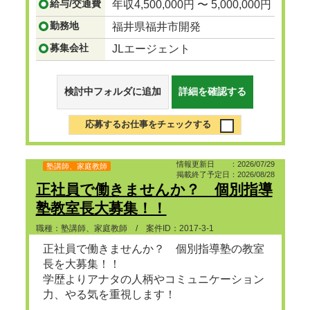
中心。型通りのカタログ販売ではな
...つ
給与/交通費
年収4,500,000円 〜 5,000,000円
づきを見る
勤務地
福井県福井市開発
募集会社
JLエージェント
検討中フォルダに追加
詳細を確認する
応募するお仕事をチェックする
情報更新日 ：2026/07/29
塾講師、家庭教師
掲載終了予定日：2026/08/28
正社員で働きませんか？ 個別指導
塾教室長大募集！！
職種：塾講師、家庭教師 / 案件ID：2017-3-1
正社員で働きませんか？ 個別指導塾の教室
長を大募集！！
学歴よりアナタの人柄やコミュニケーション
力、やる気を重視します！