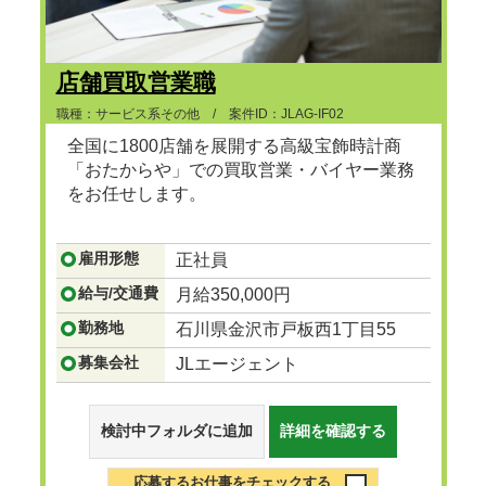
店舗買取営業職
職種：サービス系その他 / 案件ID：JLAG-IF02
全国に1800店舗を展開する高級宝飾時計商
「おたからや」での買取営業・バイヤー業務
をお任せします。
テレビCMやWEBマーケティングによる高い
雇用形態
正社員
知名度から、抜群の集客力を誇る当社。
...つづきを見る
給与/交通費
月給350,000円
勤務地
石川県金沢市戸板西1丁目55
募集会社
JLエージェント
検討中フォルダに追加
詳細を確認する
応募するお仕事をチェックする