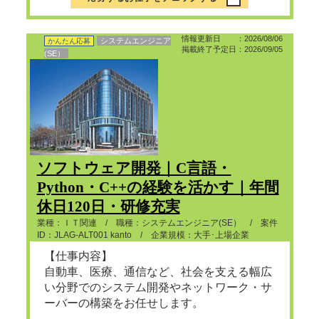
情報更新日 ：2026/08/06
システムエンジニア
かんたん応募
掲載終了予定日：2026/09/05
(SE）
ソフトウェア開発｜C言語・
Python・C++の経験を活かす｜年間
休日120日・研修充実
業種：ＩＴ関連 / 職種：システムエンジニア(SE） / 案件
ID：JLAG-ALT001 kanto / 企業規模：大手･上場企業
【仕事内容】
自動車、医療、通信など、社会を支える幅広
い分野でのシステム開発やネットワーク・サ
ーバーの構築をお任せします。