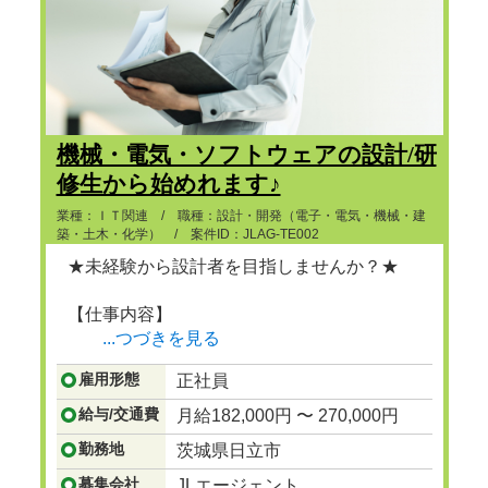
機械・電気・ソフトウェアの設計/研
修生から始めれます♪
業種：ＩＴ関連 / 職種：設計・開発（電子・電気・機械・建
築・土木・化学） / 案件ID：JLAG-TE002
★未経験から設計者を目指しませんか？★
【仕事内容】
...つづきを見る
雇用形態
正社員
給与/交通費
月給182,000円 〜 270,000円
勤務地
茨城県日立市
募集会社
JLエージェント