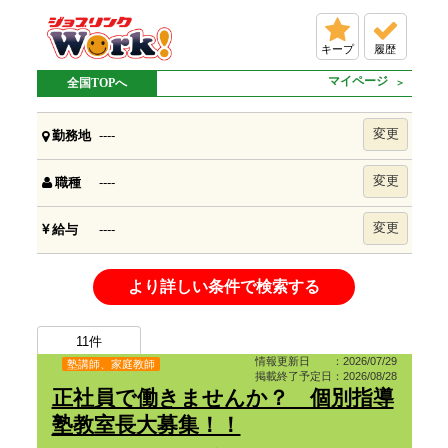
キープ
履歴
マイページ
全国TOPへ
変更
----
勤務地
変更
----
職種
変更
----
給与
より詳しい条件で検索する
11
件
情報更新日 ：2026/07/29
塾講師、家庭教師
掲載終了予定日：2026/08/28
正社員で働きませんか？ 個別指導
塾教室長大募集！！