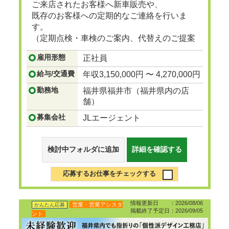
ご来店されたお客様へ新車販売や、
既存のお客様への定期的なご連絡を行いま
す。
（定期点検・車検のご案内、代替えのご提案
など）
雇用形態
正社員
...つづきを見る
給与/交通費
年収3,150,000円 〜 4,270,000円
勤務地
福井県福井市（福井県内の店
舗）
募集会社
JLエージェント
検討中フォルダに追加
詳細を確認する
応募するお仕事をチェックする
情報更新日 ：2026/08/06
営業・営業アシスタ
かんたん応募
掲載終了予定日：2026/09/05
ント