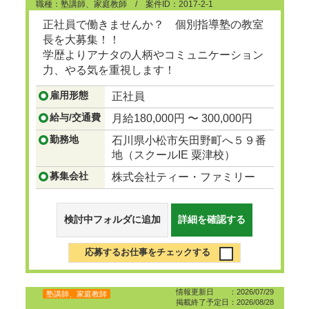
職種：塾講師、家庭教師 / 案件ID：2017-2-1
正社員で働きませんか？ 個別指導塾の教室
長を大募集！！
学歴よりアナタの人柄やコミュニケーション
力、やる気を重視します！
雇用形態
正社員
...つづきを見る
給与/交通費
月給180,000円 〜 300,000円
勤務地
石川県小松市矢田野町へ５９番
地（スクールIE 粟津校）
募集会社
株式会社ティー・ファミリー
検討中フォルダに追加
詳細を確認する
応募するお仕事をチェックする
情報更新日 ：2026/07/29
塾講師、家庭教師
掲載終了予定日：2026/08/28