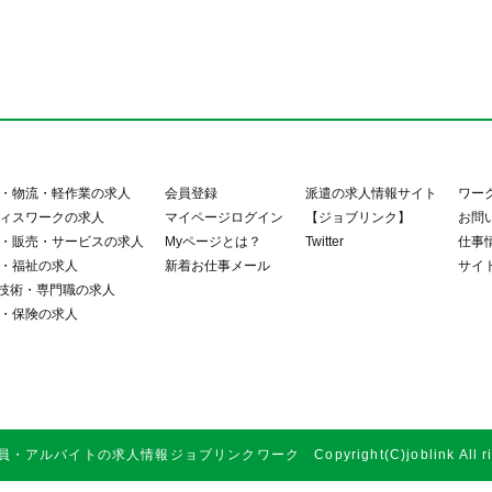
・物流・軽作業の求人
会員登録
派遣の求人情報サイト
ワー
ィスワークの求人
マイページログイン
【ジョブリンク】
お問
・販売・サービスの求人
Myページとは？
Twitter
仕事
・福祉の求人
新着お仕事メール
サイ
・技術・専門職の求人
・保険の求人
アルバイトの求人情報ジョブリンクワーク Copyright(C)joblink All right